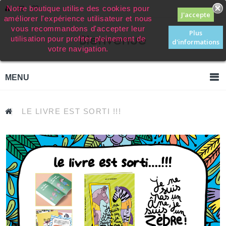
Notre boutique utilise des cookies pour
améliorer l'expérience utilisateur et nous
vous recommandons d'accepter leur
Plus
utilisation pour profiter pleinement de
d'informations
votre navigation.
MENU
LE LIVRE EST SORTI !!!